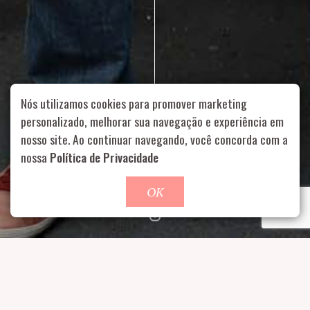
Nós utilizamos cookies para promover marketing
personalizado, melhorar sua navegação e experiência em
nosso site. Ao continuar navegando, você concorda com a
Rua Aurélia, 1714 – Vila Romana, São Paulo – SP
|
55 11
nossa
Política de Privacidade
99178-5848
|
contato@nucleofood.com
Role para continar
OK