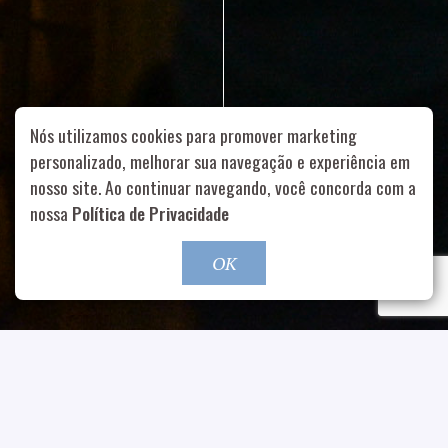
Nós utilizamos cookies para promover marketing
personalizado, melhorar sua navegação e experiência em
Rua Aurélia, 1714 – Vila Romana, São Paulo – SP
|
55 11
99178-5848
|
contato@nucleofood.com
nosso site. Ao continuar navegando, você concorda com a
nossa
Política de Privacidade
Role para continar
OK