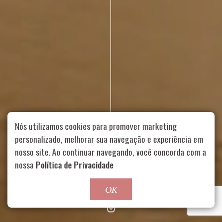
Nós utilizamos cookies para promover marketing
Rua Aurélia, 1714 – Vila Romana, São Paulo – SP
|
55 11
personalizado, melhorar sua navegação e experiência em
99178-5848
|
contato@nucleofood.com
nosso site. Ao continuar navegando, você concorda com a
nossa
Política de Privacidade
Role para continar
OK