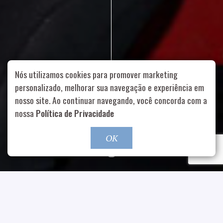
Nós utilizamos cookies para promover marketing
personalizado, melhorar sua navegação e experiência em
nosso site. Ao continuar navegando, você concorda com a
Rua Aurélia, 1714 – Vila Romana, São Paulo – SP
|
55 11
nossa
Política de Privacidade
99178-5848
|
contato@nucleofood.com
Role para continar
OK