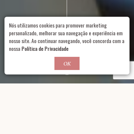
Nós utilizamos cookies para promover marketing
Rua Aurélia, 1714 – Vila Romana, São Paulo – SP
|
55 11
personalizado, melhorar sua navegação e experiência em
99178-5848
|
contato@nucleofood.com
nosso site. Ao continuar navegando, você concorda com a
nossa
Política de Privacidade
Role para continar
OK
CLIENTE.
Cervejaria Patriarca,
Iguatemi Ribeirão Preto
Dunattos Foodtruck, Frida
Takeria, Holy Pasta, Le
LOCAL.
Sofiah, Los Mendozitos,
Ribeirão Preto - São Paulo