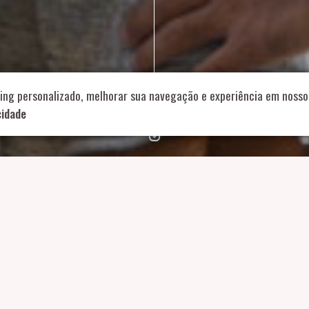
714 – Vila Romana, São Paulo – SP
|
55 11 99178-5848
|
contat
Role para continar
ing personalizado, melhorar sua navegação e experiência em nosso 
cidade