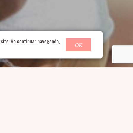
o@nucleofood.com
site. Ao continuar navegando,
OK