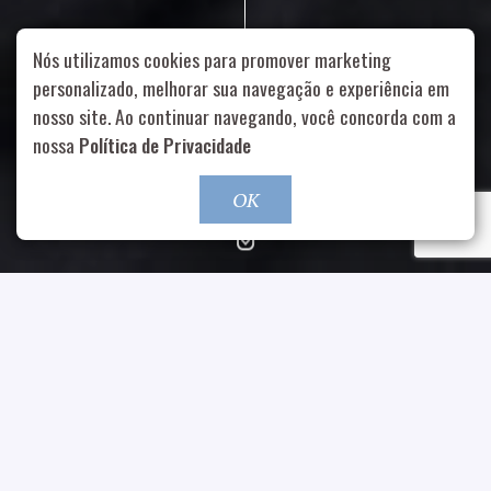
Nós utilizamos cookies para promover marketing
personalizado, melhorar sua navegação e experiência em
nosso site. Ao continuar navegando, você concorda com a
Rua Aurélia, 1714 – Vila Romana, São Paulo – SP
|
55 11
nossa
Política de Privacidade
99178-5848
|
contato@nucleofood.com
Role para continar
OK