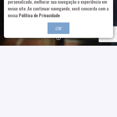
personalizado, melhorar sua navegação e experiência em
99178-5848
|
contato@nucleofood.com
nosso site. Ao continuar navegando, você concorda com a
nossa
Política de Privacidade
Role para continar
OK
CLIENTE.
D’Macarons, Forneria San
Shopping Pátio Higienópolis
Paolo, Japengo, Le Manjue
Organique, Los Mendozitos,
LOCAL.
MoDi, Pirajá, Real Burger,
São Paulo
Saj, Sonheria Dulca e Tasty.
DATA.
CURADORIA
09/06/2016
Núcleo Food