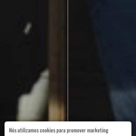
Nós utilizamos cookies para promover marketing
Rua Aurélia, 1714 – Vila Romana, São Paulo – SP
|
55 11