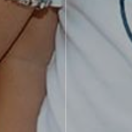
714 – Vila Romana, São Paulo – SP
|
55 11 99178-5848
|
contat