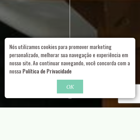
Nós utilizamos cookies para promover marketing
personalizado, melhorar sua navegação e experiência em
nosso site. Ao continuar navegando, você concorda com a
Rua Aurélia, 1714 – Vila Romana, São Paulo – SP
|
55 11
nossa
Política de Privacidade
99178-5848
|
contato@nucleofood.com
Role para continar
OK