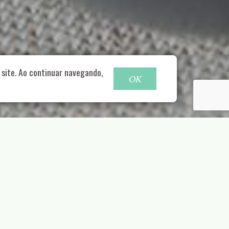
o@nucleofood.com
site. Ao continuar navegando,
OK