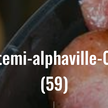
temi-alphaville-
(59)