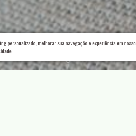
714 – Vila Romana, São Paulo – SP
|
55 11 99178-5848
|
contat
Role para continar
ing personalizado, melhorar sua navegação e experiência em nosso 
cidade