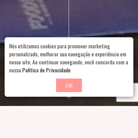
Nós utilizamos cookies para promover marketing
personalizado, melhorar sua navegação e experiência em
nosso site. Ao continuar navegando, você concorda com a
Rua Aurélia, 1714 – Vila Romana, São Paulo – SP
|
55 11
nossa
Política de Privacidade
99178-5848
|
contato@nucleofood.com
Role para continar
OK