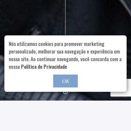
Nós utilizamos cookies para promover marketing
personalizado, melhorar sua navegação e experiência em
nosso site. Ao continuar navegando, você concorda com a
Rua Aurélia, 1714 – Vila Romana, São Paulo – SP
|
55 11
nossa
Política de Privacidade
99178-5848
|
contato@nucleofood.com
Role para continar
OK