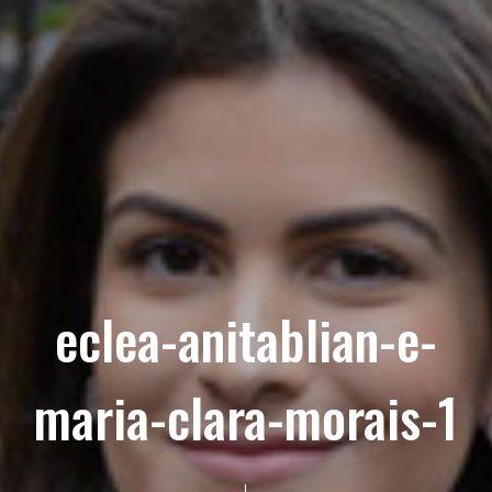
eclea-anitablian-e-
maria-clara-morais-1