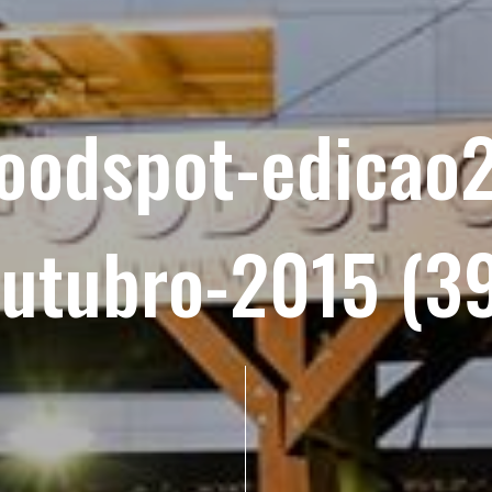
foodspot-edicao2
utubro-2015 (3