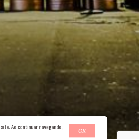
o@nucleofood.com
site. Ao continuar navegando,
OK