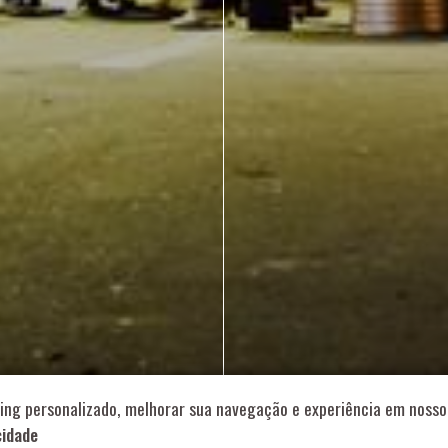
714 – Vila Romana, São Paulo – SP
|
55 11 99178-5848
|
contat
Role para continar
ing personalizado, melhorar sua navegação e experiência em nosso 
cidade