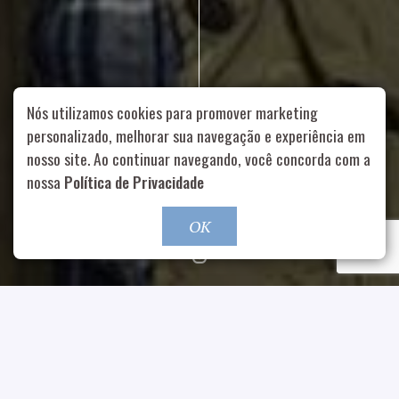
Nós utilizamos cookies para promover marketing
personalizado, melhorar sua navegação e experiência em
nosso site. Ao continuar navegando, você concorda com a
Rua Aurélia, 1714 – Vila Romana, São Paulo – SP
|
55 11
nossa
Política de Privacidade
99178-5848
|
contato@nucleofood.com
Role para continar
OK