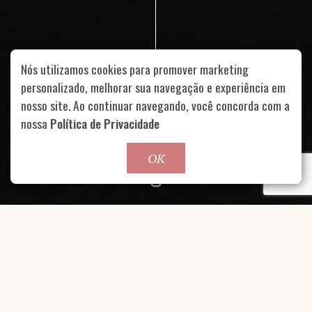
Nós utilizamos cookies para promover marketing
Rua Aurélia, 1714 – Vila Romana, São Paulo – SP
|
55 11
personalizado, melhorar sua navegação e experiência em
99178-5848
|
contato@nucleofood.com
nosso site. Ao continuar navegando, você concorda com a
nossa
Política de Privacidade
Role para continar
OK
CLIENTE.
PARCEIROS.
La Pastina
Aragon, Due Cuochi, Fasano,
Gajos, Le Bife e Modi. Fotos:
LOCAL.
Danilo Quadros