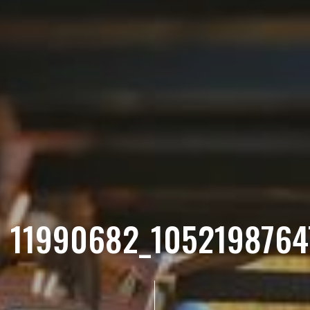
11990682_1052198764