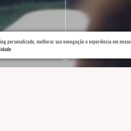
714 – Vila Romana, São Paulo – SP
|
55 11 99178-5848
|
contat
Role para continar
ing personalizado, melhorar sua navegação e experiência em nosso 
cidade