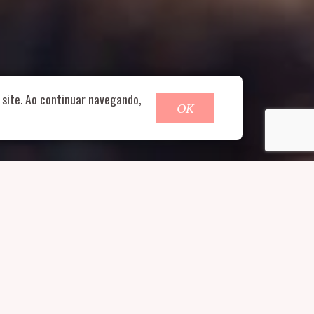
o@nucleofood.com
site. Ao continuar navegando,
OK