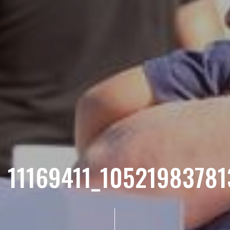
11169411_1052198378