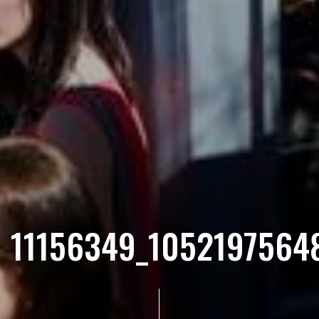
11156349_105219756