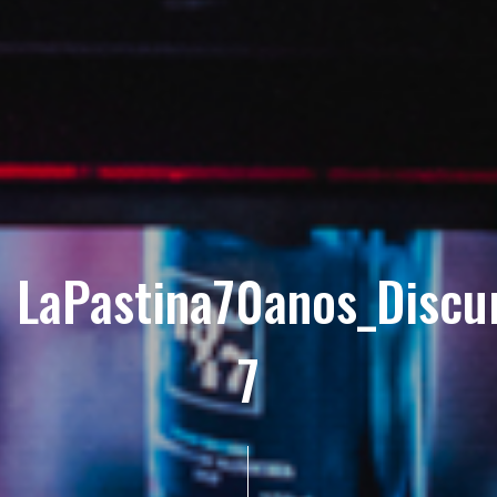
LaPastina70anos_Discu
7