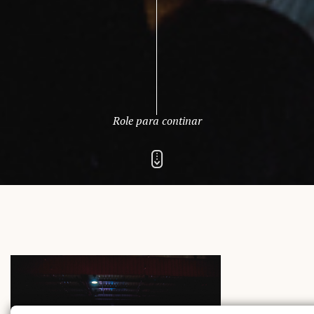
Rua Aurélia, 1714 – Vila Romana, São Paulo – SP
|
99178-5848
|
contato@nucleofood.com
Role para continar