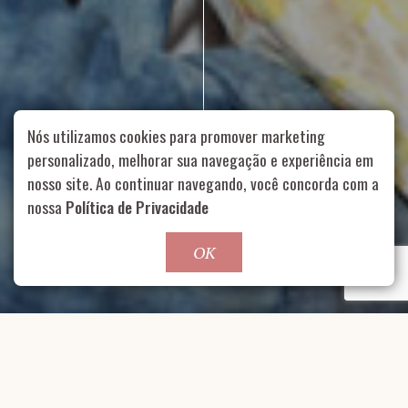
Nós utilizamos cookies para promover marketing
personalizado, melhorar sua navegação e experiência em
nosso site. Ao continuar navegando, você concorda com a
Rua Aurélia, 1714 – Vila Romana, São Paulo – SP
|
55 11
nossa
Política de Privacidade
99178-5848
|
contato@nucleofood.com
Role para continar
OK