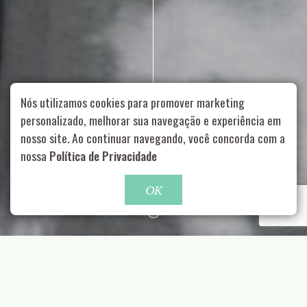
Nós utilizamos cookies para promover marketing
personalizado, melhorar sua navegação e experiência em
nosso site. Ao continuar navegando, você concorda com a
Rua Aurélia, 1714 – Vila Romana, São Paulo – SP
|
55 11
nossa
Política de Privacidade
99178-5848
|
contato@nucleofood.com
Role para continar
OK