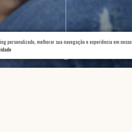
714 – Vila Romana, São Paulo – SP
|
55 11 99178-5848
|
contat
Role para continar
ing personalizado, melhorar sua navegação e experiência em nosso 
cidade