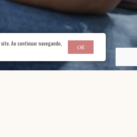
o@nucleofood.com
site. Ao continuar navegando,
OK