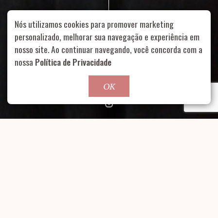
Nós utilizamos cookies para promover marketing
personalizado, melhorar sua navegação e experiência em
nosso site. Ao continuar navegando, você concorda com a
Rua Aurélia, 1714 – Vila Romana, São Paulo – SP
|
55 11
99178-5848
|
contato@nucleofood.com
nossa
Política de Privacidade
Role para continar
OK