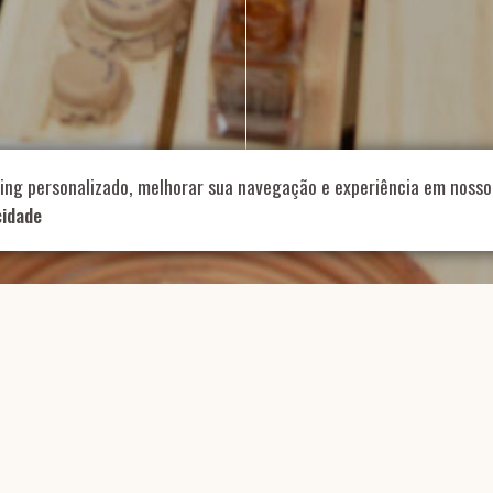
714 – Vila Romana, São Paulo – SP
|
55 11 99178-5848
|
contat
Role para continar
ing personalizado, melhorar sua navegação e experiência em nosso 
cidade