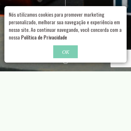
Nós utilizamos cookies para promover marketing
personalizado, melhorar sua navegação e experiência em
nosso site. Ao continuar navegando, você concorda com a
Rua Aurélia, 1714 – Vila Romana, São Paulo – SP
|
55 11
99178-5848
|
contato@nucleofood.com
nossa
Política de Privacidade
Role para continar
OK