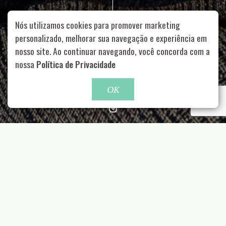
Nós utilizamos cookies para promover marketing
personalizado, melhorar sua navegação e experiência em
nosso site. Ao continuar navegando, você concorda com a
Rua Aurélia, 1714 – Vila Romana, São Paulo – SP
|
55 11
99178-5848
|
contato@nucleofood.com
nossa
Política de Privacidade
Role para continar
OK