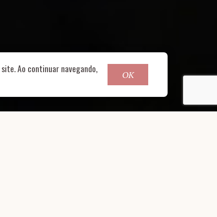
o@nucleofood.com
site. Ao continuar navegando,
OK