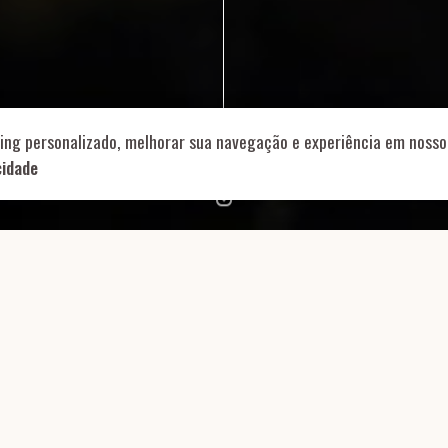
714 – Vila Romana, São Paulo – SP
|
55 11 99178-5848
|
contat
Role para continar
ing personalizado, melhorar sua navegação e experiência em nosso 
cidade