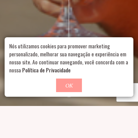
Nós utilizamos cookies para promover marketing
personalizado, melhorar sua navegação e experiência em
nosso site. Ao continuar navegando, você concorda com a
Rua Aurélia, 1714 – Vila Romana, São Paulo – SP
|
55 11
nossa
Política de Privacidade
99178-5848
|
contato@nucleofood.com
Role para continar
OK