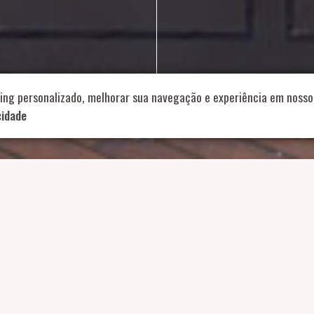
714 – Vila Romana, São Paulo – SP
|
55 11 99178-5848
|
contat
Role para continar
ing personalizado, melhorar sua navegação e experiência em nosso 
cidade