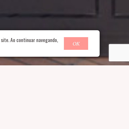
o@nucleofood.com
site. Ao continuar navegando,
OK