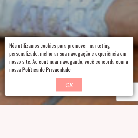
Nós utilizamos cookies para promover marketing
personalizado, melhorar sua navegação e experiência em
nosso site. Ao continuar navegando, você concorda com a
Rua Aurélia, 1714 – Vila Romana, São Paulo – SP
|
55 11
nossa
Política de Privacidade
99178-5848
|
contato@nucleofood.com
Role para continar
OK