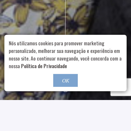
Nós utilizamos cookies para promover marketing
personalizado, melhorar sua navegação e experiência em
nosso site. Ao continuar navegando, você concorda com a
Rua Aurélia, 1714 – Vila Romana, São Paulo – SP
|
55 11
nossa
Política de Privacidade
99178-5848
|
contato@nucleofood.com
Role para continar
OK