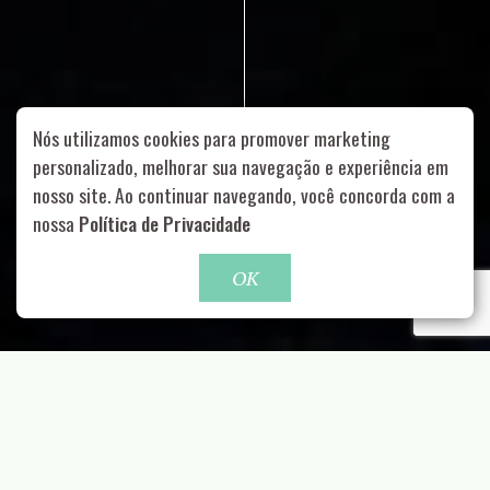
Nós utilizamos cookies para promover marketing
personalizado, melhorar sua navegação e experiência em
nosso site. Ao continuar navegando, você concorda com a
Rua Aurélia, 1714 – Vila Romana, São Paulo – SP
|
55 11
nossa
Política de Privacidade
99178-5848
|
contato@nucleofood.com
Role para continar
OK