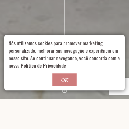
Nós utilizamos cookies para promover marketing
personalizado, melhorar sua navegação e experiência em
nosso site. Ao continuar navegando, você concorda com a
Rua Aurélia, 1714 – Vila Romana, São Paulo – SP
|
55 11
nossa
Política de Privacidade
99178-5848
|
contato@nucleofood.com
Role para continar
OK