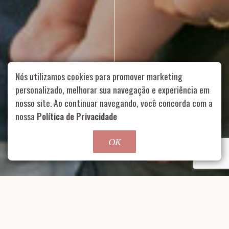
Nós utilizamos cookies para promover marketing
personalizado, melhorar sua navegação e experiência em
nosso site. Ao continuar navegando, você concorda com a
Rua Aurélia, 1714 – Vila Romana, São Paulo – SP
|
55 11
nossa
Política de Privacidade
99178-5848
|
contato@nucleofood.com
Role para continar
OK