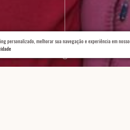
714 – Vila Romana, São Paulo – SP
|
55 11 99178-5848
|
contat
Role para continar
ing personalizado, melhorar sua navegação e experiência em nosso 
cidade