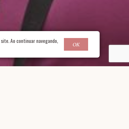
o@nucleofood.com
site. Ao continuar navegando,
OK