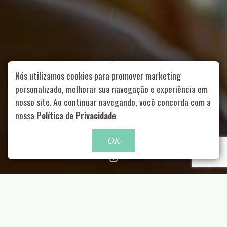
Nós utilizamos cookies para promover marketing
personalizado, melhorar sua navegação e experiência em
nosso site. Ao continuar navegando, você concorda com a
Rua Aurélia, 1714 – Vila Romana, São Paulo – SP
|
55 11
nossa
Política de Privacidade
99178-5848
|
contato@nucleofood.com
Role para continar
OK