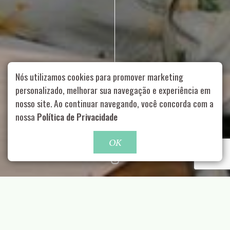
Nós utilizamos cookies para promover marketing
personalizado, melhorar sua navegação e experiência em
nosso site. Ao continuar navegando, você concorda com a
Rua Aurélia, 1714 – Vila Romana, São Paulo – SP
|
55 11
nossa
Política de Privacidade
99178-5848
|
contato@nucleofood.com
Role para continar
OK