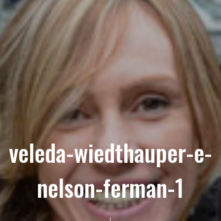
veleda-wiedthauper-e-
nelson-ferman-1