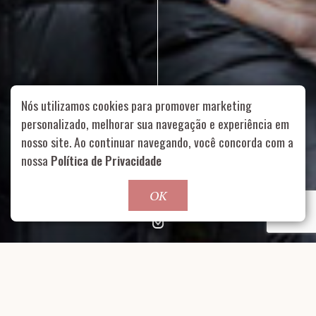
Nós utilizamos cookies para promover marketing
personalizado, melhorar sua navegação e experiência em
nosso site. Ao continuar navegando, você concorda com a
Rua Aurélia, 1714 – Vila Romana, São Paulo – SP
|
55 11
nossa
Política de Privacidade
99178-5848
|
contato@nucleofood.com
Role para continar
OK