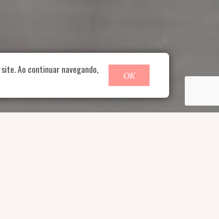
o@nucleofood.com
site. Ao continuar navegando,
OK