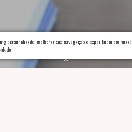
714 – Vila Romana, São Paulo – SP
|
55 11 99178-5848
|
contat
Role para continar
ing personalizado, melhorar sua navegação e experiência em nosso 
cidade