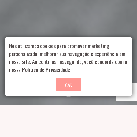
Nós utilizamos cookies para promover marketing
personalizado, melhorar sua navegação e experiência em
nosso site. Ao continuar navegando, você concorda com a
Rua Aurélia, 1714 – Vila Romana, São Paulo – SP
|
55 11
nossa
Política de Privacidade
99178-5848
|
contato@nucleofood.com
Role para continar
OK