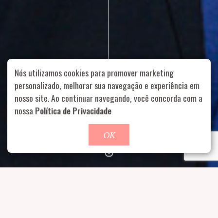
Nós utilizamos cookies para promover marketing
personalizado, melhorar sua navegação e experiência em
nosso site. Ao continuar navegando, você concorda com a
Rua Aurélia, 1714 – Vila Romana, São Paulo – SP
|
55 11
nossa
Política de Privacidade
99178-5848
|
contato@nucleofood.com
Role para continar
OK