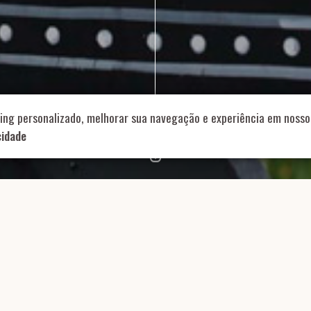
714 – Vila Romana, São Paulo – SP
|
55 11 99178-5848
|
contat
Role para continar
ing personalizado, melhorar sua navegação e experiência em nosso 
cidade