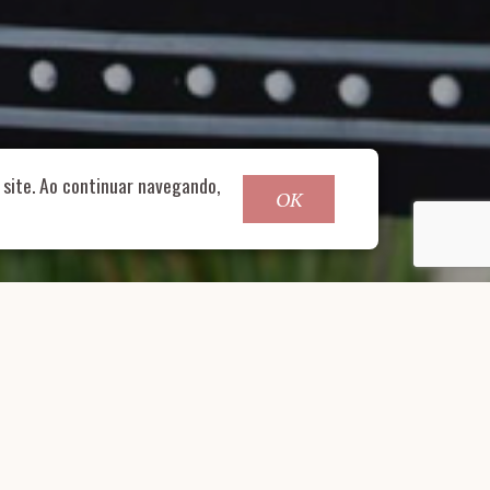
o@nucleofood.com
site. Ao continuar navegando,
OK