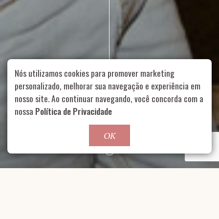
Nós utilizamos cookies para promover marketing
personalizado, melhorar sua navegação e experiência em
nosso site. Ao continuar navegando, você concorda com a
Rua Aurélia, 1714 – Vila Romana, São Paulo – SP
|
55 11
nossa
Política de Privacidade
99178-5848
|
contato@nucleofood.com
Role para continar
OK