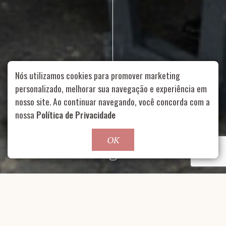
Nós utilizamos cookies para promover marketing
personalizado, melhorar sua navegação e experiência em
nosso site. Ao continuar navegando, você concorda com a
Rua Aurélia, 1714 – Vila Romana, São Paulo – SP
|
55 11
nossa
Política de Privacidade
99178-5848
|
contato@nucleofood.com
Role para continar
OK