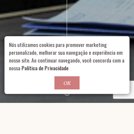
Nós utilizamos cookies para promover marketing
personalizado, melhorar sua navegação e experiência em
nosso site. Ao continuar navegando, você concorda com a
Rua Aurélia, 1714 – Vila Romana, São Paulo – SP
|
55 11
nossa
Política de Privacidade
99178-5848
|
contato@nucleofood.com
Role para continar
OK