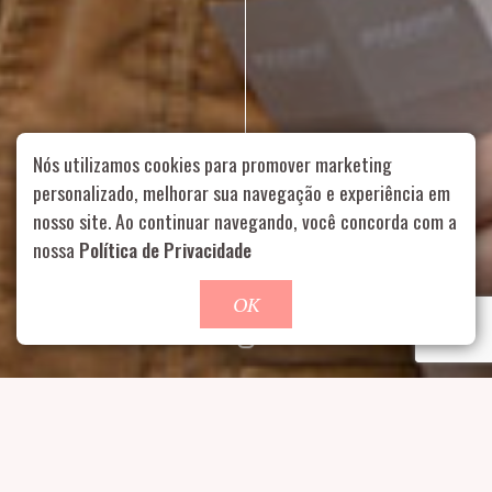
Nós utilizamos cookies para promover marketing
personalizado, melhorar sua navegação e experiência em
nosso site. Ao continuar navegando, você concorda com a
Rua Aurélia, 1714 – Vila Romana, São Paulo – SP
|
55 11
nossa
Política de Privacidade
99178-5848
|
contato@nucleofood.com
Role para continar
OK