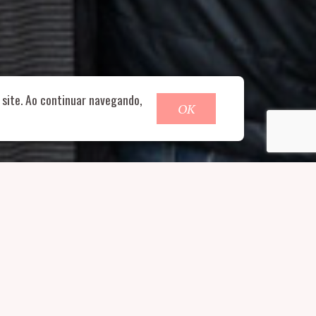
o@nucleofood.com
site. Ao continuar navegando,
OK