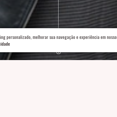
714 – Vila Romana, São Paulo – SP
|
55 11 99178-5848
|
contat
Role para continar
ing personalizado, melhorar sua navegação e experiência em nosso 
cidade