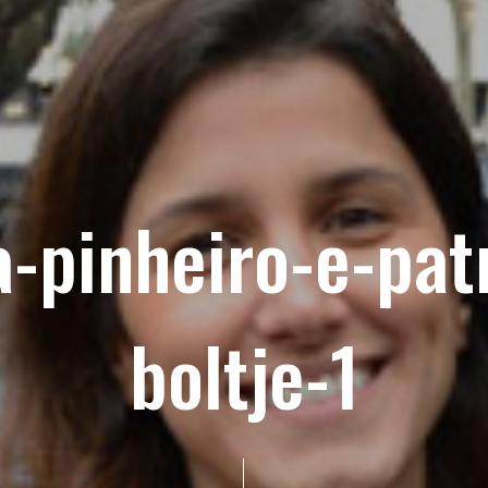
-pinheiro-e-pat
boltje-1