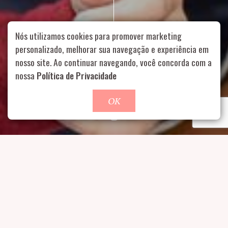
Nós utilizamos cookies para promover marketing
personalizado, melhorar sua navegação e experiência em
nosso site. Ao continuar navegando, você concorda com a
Rua Aurélia, 1714 – Vila Romana, São Paulo – SP
|
55 11
nossa
Política de Privacidade
99178-5848
|
contato@nucleofood.com
Role para continar
OK